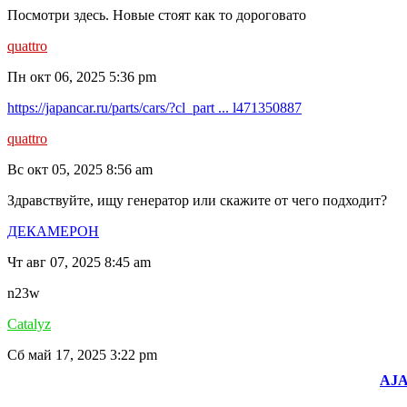
Посмотри здесь. Новые стоят как то дороговато
quattro
Пн окт 06, 2025 5:36 pm
https://japancar.ru/parts/cars/?cl_part ... l471350887
quattro
Вс окт 05, 2025 8:56 am
Здравствуйте, ищу генератор или скажите от чего подходит?
ДЕКАМЕРОН
Чт авг 07, 2025 8:45 am
n23w
Catalyz
Сб май 17, 2025 3:22 pm
AJA
Так же без ограничения можно создавать темы в разделе "Базар