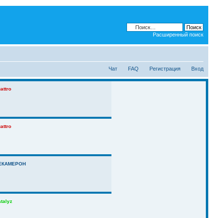
Расширенный поиск
Чат
FAQ
Регистрация
Вход
attro
attro
ЕКАМЕРОН
talyz