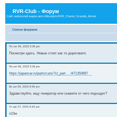
RVR-Club - Форум
Сайт любителей марок авто Mitsubishi RVR, Chariot, Grandis, Airtrek
Список форумов
Пн окт 06, 2025 5:36 pm
Посмотри здесь. Новые стоят как то дороговато
Пн окт 06, 2025 5:36 pm
https://japancar.ru/parts/cars/?cl_part ... l471350887
Вс окт 05, 2025 8:56 am
Здравствуйте, ищу генератор или скажите от чего подходит?
Чт авг 07, 2025 8:45 am
n23w