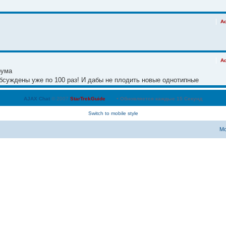
A
A
рума
обсуждены уже по 100 раз! И дабы не плодить новые однотипные
я поиском на сайте и найти ответ на свой вопрос. Если прямого
AJAX Chat
© 2007
StarTrekGuide
• Обновляется каждые
15
Секунд
Switch to mobile style
N
уме, если да, то как?
Мо
и
и