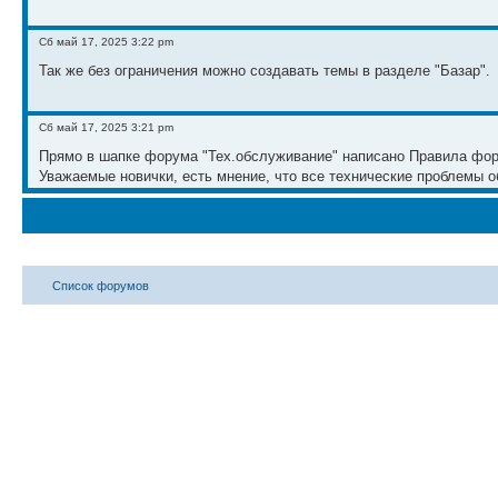
Сб май 17, 2025 3:22 pm
Так же без ограничения можно создавать темы в разделе "Базар".
Сб май 17, 2025 3:21 pm
Прямо в шапке форума "Тех.обслуживание" написано Правила фо
Уважаемые новички, есть мнение, что все технические проблемы 
темы, вам запрешено создание тем, а предлагается воспользоватьс
ответа нет, то найдите подходящую тему и там задайте вопрос.
Вт май 06, 2025 12:55 am
Доброго времени суток, не пойму, создаются ли новые темы на фор
Список форумов
Пн апр 21, 2025 7:30 pm
сайт вообще действующий? или я не там пишу?
Пн апр 21, 2025 7:30 pm
так никто и не ответил