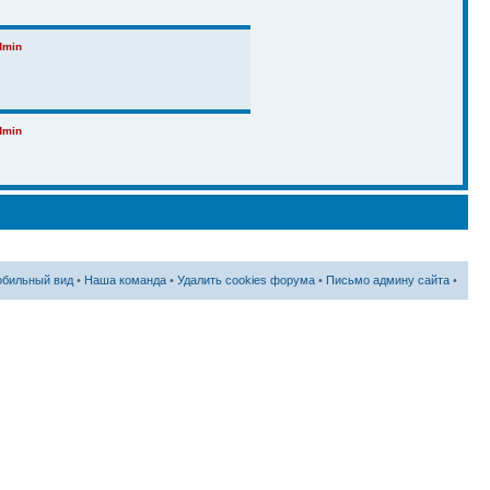
dmin
dmin
ikname85
бильный вид
•
Наша команда
•
Удалить cookies форума
•
Письмо админу сайта
•
горь колпашево
горь колпашево