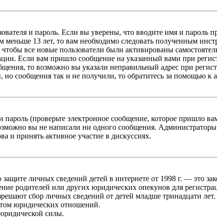
зователя и пароль. Если вы уверены, что вводите имя и пароль п
 меньше 13 лет, то вам необходимо следовать полученным инстру
 чтобы все новые пользователи были активированы самостоятель
ации. Если вам пришло сообщение на указанный вами при регис
бщения, то возможно вы указали неправильный адрес при регист
, но сообщения так и не получили, то обратитесь за помощью к
 пароль (проверьте электронное сообщение, которое пришло ва
возможно вы не написали ни одного сообщения. Администраторы
ва и принять активное участие в дискуссиях.
он о защите личных сведений детей в интернете от 1998 г. — это
ние родителей или других юридических опекунов для регистрац
зрешают сбор личных сведений от детей младше тринадцати лет.
ктом юридических отношений.
 юридической силы.