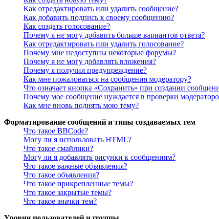
Как отредактировать или удалить сообщение?
Как добавить подпись к своему сообщению?
Как создать голосование?
Почему я не могу добавить больше вариантов ответа?
Как отредактировать или удалить голосование?
Почему мне недоступны некоторые форумы?
Почему я не могу добавлять вложения?
Почему я получил предупреждение?
Как мне пожаловаться на сообщения модератору?
Что означает кнопка «Сохранить» при создании сообщен
Почему мое сообщение нуждается в проверки модератор
Как мне вновь поднять мою тему?
Форматирование сообщений и типы создаваемых тем
Что такое BBCode?
Могу ли я использовать HTML?
Что такое смайлики?
Могу ли я добавлять рисунки к сообщениям?
Что такое важные объявления?
Что такое объявления?
Что такое прикрепленные темы?
Что такое закрытые темы?
Что такое значки тем?
Уровни пользователей и группы