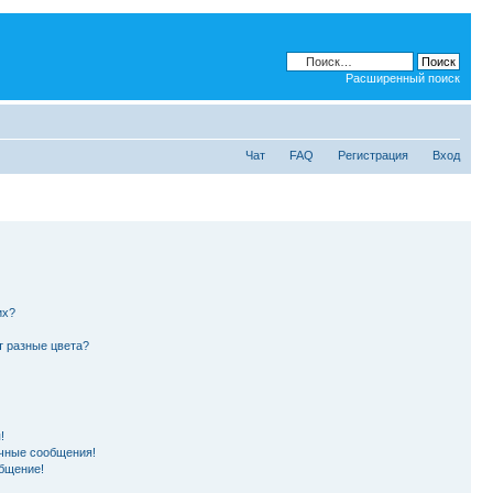
Расширенный поиск
Чат
FAQ
Регистрация
Вход
их?
т разные цвета?
!
чные сообщения!
бщение!