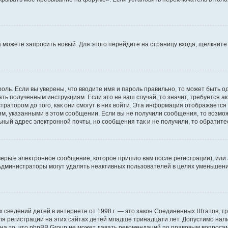
да можете запросить новый. Для этого перейдите на страницу входа, щелкни
оль. Если вы уверены, что вводите имя и пароль правильно, то может быть о
ать полученным инструкциям. Если это не ваш случай, то значит, требуется а
ратором до того, как они смогут в них войти. Эта информация отображается
ям, указанными в этом сообщении. Если вы не получили сообщения, то возмо
ьный адрес электронной почты, но сообщения так и не получили, то обратит
ерьте электронное сообщение, которое пришло вам после регистрации), или
 Администраторы могут удалять неактивных пользователей в целях уменьшен
ичных сведений детей в интернете от 1998 г. — это закон Соединенных Штатов
я регистрации на этих сайтах детей младше тринадцати лет. Допустимо нал
на то, что phpBB Group не может давать рекомендаций по правовым вопроса