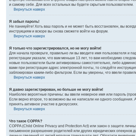
и самому себе. Для всех остальных вы будете скрытым пользователем.
Вернуться наверх
Я забыл пароль!
Не паникуйте! Хоть ваш пароль и не может быть восстановлен, вы всег
инструкциям и вскоре вы снова сможете войти на форум.
Вернуться наверх
Я только что зарегистрировался, но не могу войти!
Для начала проверьте, правильно ли вы вводите имя пользователя и пар
регистрации указали, что вам меньше 13 лет, то вам необходимо следов
новые пользователи были активированы самостоятельно, либо админист
вами при регистрации адрес электронной почты, то следуйте инструкци
заблокирован каким-либо фильтром. Если вы уверены, что ввели правил
Вернуться наверх
Я давно зарегистрирован, но больше не могу войти!
Наиболее вероятные причины: вы ввели неверное имя или пароль (пров
Если верно второе, то возможно вы не написали ни одного сообщения.
принять активное участие в дискуссиях.
Вернуться наверх
Что такое COPPA?
COPPA (Child Online Privacy and Protection Act) или закон о защите л
письменное разрешение родителей или других юридических опекунов дл
личных сведений от детей младше тринадцати лет. Обратите внимание 