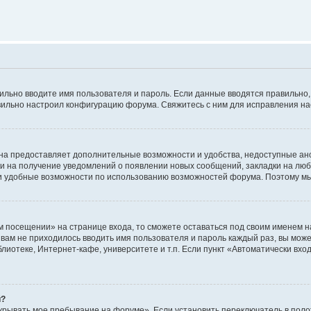
авильно вводите имя пользователя и пароль. Если данные вводятся правильно
авильно настроил конфигурацию форума. Свяжитесь с ним для исправления на
на предоставляет дополнительные возможности и удобства, недоступные ано
ки на получение уведомлений о появлении новых сообщений, закладки на люб
 удобные возможности по использованию возможностей форума. Поэтому мы
м посещении» на странице входа, то сможете оставаться под своим именем н
ы вам не приходилось вводить имя пользователя и пароль каждый раз, вы мож
отеке, Интернет-кафе, университете и т.п. Если пункт «Автоматически входи
й?
крывать мое пребывание на форуме». Если установить переключатель в пол