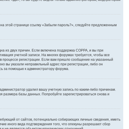
те на этой странице ссылку «Забыли пароль?», следуйте предложенным
дна из двух причин. Если включена поддержка COPPA, и вы при
ктивация учетной записи. На многих форумах требуется, чтобы все
 в процессе регистрации. Если вам пришло сообщение на указанный
жно вы указали неправильный адрес при регистрации, либо он
есь за помощью к администратору форума.
 администратор удалил вашу учетную запись по каким-либо причинам.
ия размера базы данных. Попробуйте зарегистрироваться снова и
, требующий от сайтов, потенциально собирающих личные сведения, иметь
ичие иного вида подтверждения того, что опекуны разрешают сбор
м и не является объектом юридических отношений.