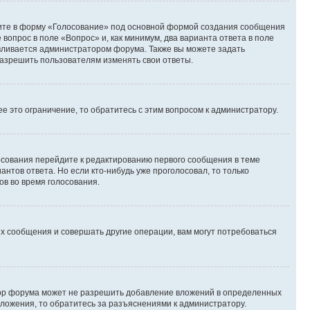
дите в форму «Голосование» под основной формой создания сообщения
 вопрос в поле «Вопрос» и, как минимум, два варианта ответа в поле
авливается администратором форума. Также вы можете задать
 разрешить пользователям изменять свои ответы.
 это ограничение, то обратитесь с этим вопросом к администратору.
лосования перейдите к редактированию первого сообщения в теме
антов ответа. Но если кто-нибудь уже проголосовал, то только
ов во время голосования.
х сообщения и совершать другие операции, вам могут потребоваться
тор форума может не разрешить добавление вложений в определенных
вложения, то обратитесь за разъяснениями к администратору.