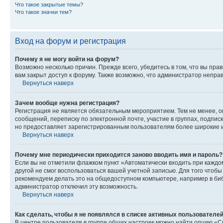
Что такое закрытые темы?
Что такое значки тем?
Вход на форум и регистрация
Почему я не могу войти на форум?
Возможно несколько причин. Прежде всего, убедитесь в том, что вы пр
вам закрыт доступ к форуму. Также возможно, что администратор непр
Вернуться наверх
Зачем вообще нужна регистрация?
Регистрация не является обязательным мероприятием. Тем не менее, о
сообщений, переписку по электронной почте, участие в группах, подпис
но предоставляет зарегистрированным пользователям более широкие и
Вернуться наверх
Почему мне периодически приходится заново вводить имя и пароль?
Если вы не отметили флажком пункт «Автоматически входить при каждо
другой не смог воспользоваться вашей учетной записью. Для того чтоб
рекомендуем делать это на общедоступном компьютере, например в библи
администратор отключил эту возможность.
Вернуться наверх
Как сделать, чтобы я не появлялся в списке активных пользователе
В центре пользователя в группе общих настроек можно найти опцию «С