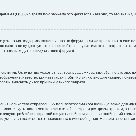
времени (
DST
), но время по-прежнему отображается неверно, то это значит,
е установил поддержку вашего языка на форуме, или же просто никто еще не
ого пакета не существует, то не стесняйтесь — у вас имеется прекрасная во
а него находится внизу страниц форума).
артинки. Одно из них может относиться к вашему званию, обычно это звёздоч
зображение, известно как «аватара» и обычно уникально для каждого пользов
ров и выяснить у него причины данного запрета.
ения количества отправленных пользователями сообщений, а также для ид
ажаются чуть ниже имен пользователей на страницах просмотра тем, а так
не злоупотребляйте отправкой ненужных и бессмысленных сообщений только 
то уменьшит количество отправленных вами сообщений. Но если вы очень хот