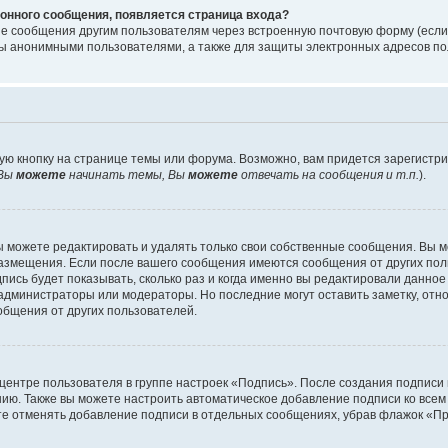
онного сообщения, появляется страница входа?
ые сообщения другим пользователям через встроенную почтовую форму (есл
 анонимными пользователями, а также для защиты электронных адресов пол
ую кнопку на странице темы или форума. Возможно, вам придется зарегистр
Вы
можете
начинать темы, Вы
можете
отвечать на сообщения и т.п.
).
 можете редактировать и удалять только свои собственные сообщения. Вы м
размещения. Если после вашего сообщения имеются сообщения от других пол
ись будет показывать, сколько раз и когда именно вы редактировали данное
администраторы или модераторы. Но последние могут оставить заметку, отн
ообщения от других пользователей.
 центре пользователя в группе настроек «Подпись». После создания подпис
ию. Также вы можете настроить автоматическое добавление подписи ко все
те отменять добавление подписи в отдельных сообщениях, убрав флажок «П