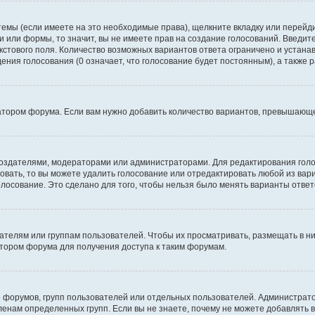
темы (если имеете на это необходимые права), щелкните вкладку или перей
ки или формы, то значит, вы не имеете прав на создание голосований. Введите
екстового поля. Количество возможных вариантов ответа ограничено и устан
дения голосования (0 означает, что голосование будет постоянным), а также
тором форума. Если вам нужно добавить количество вариантов, превышающее
их создателями, модераторами или администраторами. Для редактирования го
совать, то вы можете удалить голосование или отредактировать любой из вари
осование. Это сделано для того, чтобы нельзя было менять варианты ответ
елям или группам пользователей. Чтобы их просматривать, размещать в ни
тором форума для получения доступа к таким форумам.
 форумов, групп пользователей или отдельных пользователей. Администра
енам определенных групп. Если вы не знаете, почему не можете добавлять 