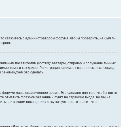
, то свяжитесь с администратором форума, чтобы проверить, не был ли
строек.
нимным посетителям (гостям): аватары, отправку и получение личных
имые темы и так далее. Регистрация занимает всего несколько секунд,
 рекомендуем это сделать.
а форуме лишь ограниченное время. Это сделано для того, чтобы никто
ете отметить флажком указанный пункт на странице входа, но мы не
ть при каждом посещении» отсутствует, то это значит, что
ожение «Да», то вы будете видны только администраторам, модераторам