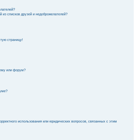
елателей?
й из списков друзей и недоброжелателей?
стую страницу!
тему или форум?
руме?
орректного использования или юридических вопросов, связанных с этим