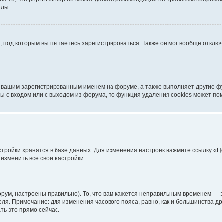
илы.
, под которым вы пытаетесь зарегистрироваться. Также он мог вообще откл
д вашим зарегистрированным именем на форуме, а также выполняет другие фу
 с входом или с выходом из форума, то функция удаления cookies может по
стройки хранятся в базе данных. Для изменения настроек нажмите ссылку «Ц
 изменить все свои настройки.
рум, настроены правильно). То, что вам кажется неправильным временем — э
теля. Примечание: для изменения часового пояса, равно, как и большинства 
ть это прямо сейчас.