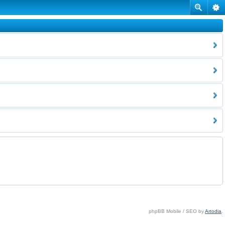
phpBB Mobile / SEO by
Artodia
.