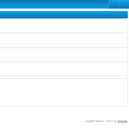
phpBB Mobile / SEO by
Artodia
.