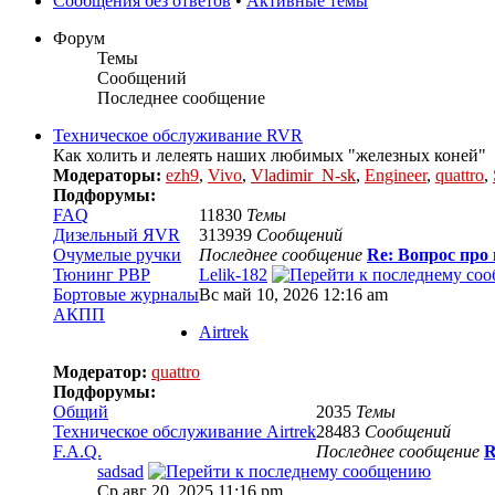
Сообщения без ответов
•
Активные темы
Форум
Темы
Сообщений
Последнее сообщение
Техническое обслуживание RVR
Как холить и лелеять наших любимых "железных коней"
Модераторы:
ezh9
,
Vivo
,
Vladimir_N-sk
,
Engineer
,
quattro
,
Подфорумы:
FAQ
11830
Темы
Дизельный ЯVR
313939
Сообщений
Очумелые ручки
Последнее сообщение
Re: Вопрос про 
Тюнинг РВР
Lelik-182
Бортовые журналы
Вс май 10, 2026 12:16 am
АКПП
Airtrek
Модератор:
quattro
Подфорумы:
Общий
2035
Темы
Техническое обслуживание Airtrek
28483
Сообщений
F.A.Q.
Последнее сообщение
R
sadsad
Ср авг 20, 2025 11:16 pm