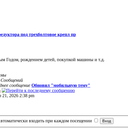
едуктора под трехболтовое крепл пр
ым Годом, рождением детей, покупкой машины и т.д.
емы
8
Сообщений
днее сообщение
Обновил "мобильную тему"
n
р 21, 2026 2:38 pm
втоматически входить при каждом посещении