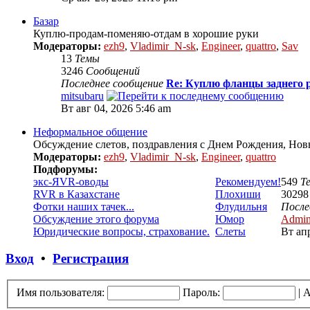
Базар
Куплю-продам-поменяю-отдам в хорошие руки
Модераторы:
ezh9
,
Vladimir_N-sk
,
Engineer
,
quattro
,
Sav
13
Темы
3246
Сообщений
Последнее сообщение
Re: Куплю фланцы заднего р
mitsubaru
Вт авг 04, 2026 5:46 am
Неформальное общение
Обсуждение слетов, поздравления с Днем Рождения, Нов
Модераторы:
ezh9
,
Vladimir_N-sk
,
Engineer
,
quattro
Подфорумы:
экс-ЯVR-оводы
Рекомендуем!
549
Т
RVR в Казахстане
Плохиши
3029
Фотки наших тачек...
Флудильня
После
Обсуждение этого форума
Юмор
Admi
Юридические вопросы, страхование.
Слеты
Вт ап
Вход
•
Регистрация
Имя пользователя:
Пароль:
|
А