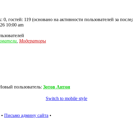
: 0, гостей: 119 (основано на активности пользователей за после
26 10:00 am
льзователей
зователи
,
Модераторы
Новый пользователь:
Зотов Антон
Switch to mobile style
•
Письмо админу сайта
•