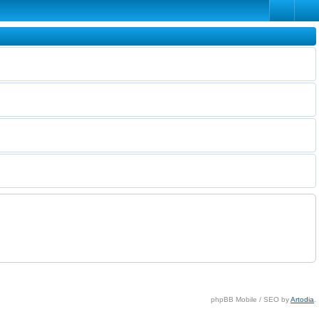
phpBB Mobile / SEO by
Artodia
.