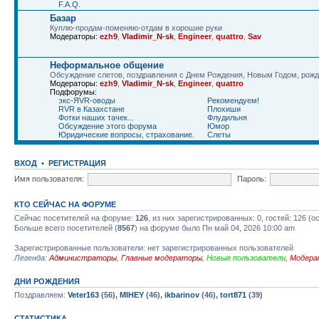
F.A.Q.
Базар
Куплю-продам-поменяю-отдам в хорошие руки
Модераторы:
ezh9
,
Vladimir_N-sk
,
Engineer
,
quattro
,
Sav
Неформальное общение
Обсуждение слетов, поздравления с Днем Рождения, Новым Годом, рожде
Модераторы:
ezh9
,
Vladimir_N-sk
,
Engineer
,
quattro
Подфорумы:
экс-ЯVR-оводы
Рекомендуем!
RVR в Казахстане
Плохиши
Фотки наших тачек...
Флудильня
Обсуждение этого форума
Юмор
Юридические вопросы, страхование.
Слеты
ВХОД
•
РЕГИСТРАЦИЯ
Имя пользователя:
Пароль:
КТО СЕЙЧАС НА ФОРУМЕ
Сейчас посетителей на форуме:
126
, из них зарегистрированных: 0, гостей: 126 (
Больше всего посетителей (
8567
) на форуме было Пн май 04, 2026 10:00 am
Зарегистрированные пользователи: нет зарегистрированных пользователей
Легенда:
Администраторы
,
Главные модераторы
,
Новые пользователи
,
Модера
ДНИ РОЖДЕНИЯ
Поздравляем:
Veter163
(56),
MIHEY
(46),
ikbarinov
(46),
tort871
(39)
СТАТИСТИКА