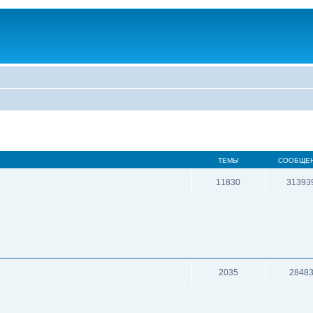
ТЕМЫ
СООБЩЕ
11830
31393
2035
2848