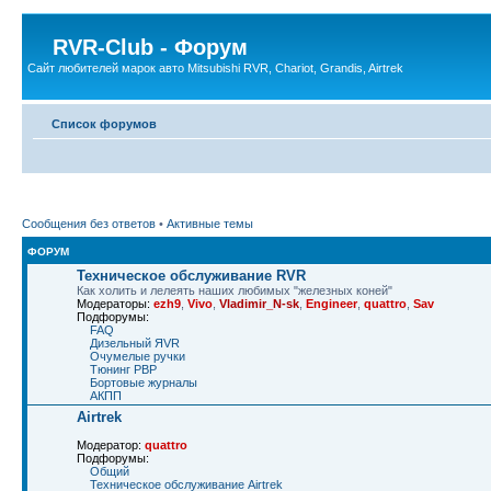
RVR-Club - Форум
Сайт любителей марок авто Mitsubishi RVR, Chariot, Grandis, Airtrek
Список форумов
Сообщения без ответов
•
Активные темы
ФОРУМ
Техническое обслуживание RVR
Как холить и лелеять наших любимых "железных коней"
Модераторы:
ezh9
,
Vivo
,
Vladimir_N-sk
,
Engineer
,
quattro
,
Sav
Подфорумы:
FAQ
Дизельный ЯVR
Очумелые ручки
Тюнинг РВР
Бортовые журналы
АКПП
Airtrek
Модератор:
quattro
Подфорумы:
Общий
Техническое обслуживание Airtrek