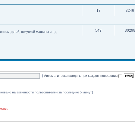
13
3246
549
3029
нием детей, покупкой машины и т.д.
|
Автоматически входить при каждом посещении
основано на активности пользователей за последние 5 минут)
торы