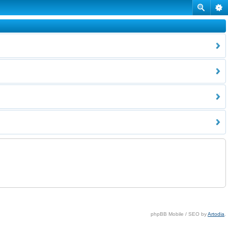
phpBB Mobile / SEO by
Artodia
.