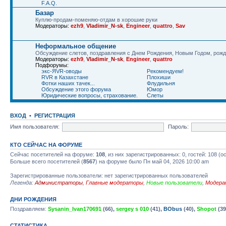
F.A.Q.
Базар
Куплю-продам-поменяю-отдам в хорошие руки
Модераторы:
ezh9
,
Vladimir_N-sk
,
Engineer
,
quattro
,
Sav
Неформальное общение
Обсуждение слетов, поздравления с Днем Рождения, Новым Годом, рожде
Модераторы:
ezh9
,
Vladimir_N-sk
,
Engineer
,
quattro
Подфорумы:
экс-ЯVR-оводы
Рекомендуем!
RVR в Казахстане
Плохиши
Фотки наших тачек...
Флудильня
Обсуждение этого форума
Юмор
Юридические вопросы, страхование.
Слеты
ВХОД
•
РЕГИСТРАЦИЯ
Имя пользователя:
Пароль:
КТО СЕЙЧАС НА ФОРУМЕ
Сейчас посетителей на форуме:
108
, из них зарегистрированных: 0, гостей: 108 (
Больше всего посетителей (
8567
) на форуме было Пн май 04, 2026 10:00 am
Зарегистрированные пользователи: нет зарегистрированных пользователей
Легенда:
Администраторы
,
Главные модераторы
,
Новые пользователи
,
Модера
ДНИ РОЖДЕНИЯ
Поздравляем:
Sysanin_Ivan170691
(66),
sergey s 010
(41),
BObus
(40),
Shopot
(39
СТАТИСТИКА