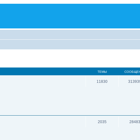
ТЕМЫ
СООБЩЕ
11830
31393
2035
2848