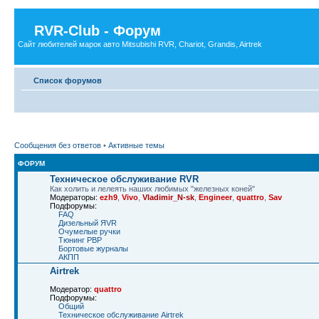
RVR-Club - Форум
Сайт любителей марок авто Mitsubishi RVR, Chariot, Grandis, Airtrek
Список форумов
Сообщения без ответов
•
Активные темы
ФОРУМ
Техническое обслуживание RVR
Как холить и лелеять наших любимых "железных коней"
Модераторы:
ezh9
,
Vivo
,
Vladimir_N-sk
,
Engineer
,
quattro
,
Sav
Подфорумы:
FAQ
Дизельный ЯVR
Очумелые ручки
Тюнинг РВР
Бортовые журналы
АКПП
Airtrek
Модератор:
quattro
Подфорумы:
Общий
Техническое обслуживание Airtrek