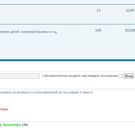
13
3246
549
3029
нием детей, покупкой машины и т.д.
|
Автоматически входить при каждом посещении
основано на активности пользователей за последние 5 минут)
торы
),
ShopotSpb
(39)