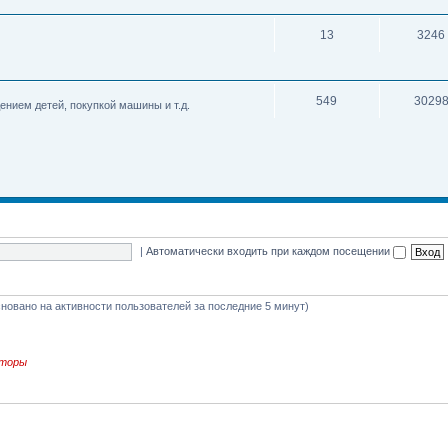
13
3246
549
3029
нием детей, покупкой машины и т.д.
|
Автоматически входить при каждом посещении
основано на активности пользователей за последние 5 минут)
торы