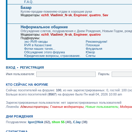
F.A.Q.
Базар
Куплю-продам-поменяю-отдам в хорошие руки
Модераторы:
ezh9
,
Vladimir_N-sk
,
Engineer
,
quattro
,
Sav
Неформальное общение
Обсуждение слетов, поздравления с Днем Рождения, Новым Годом, рожде
Модераторы:
ezh9
,
Vladimir_N-sk
,
Engineer
,
quattro
Подфорумы:
экс-ЯVR-оводы
Рекомендуем!
RVR в Казахстане
Плохиши
Фотки наших тачек...
Флудильня
Обсуждение этого форума
Юмор
Юридические вопросы, страхование.
Слеты
ВХОД
•
РЕГИСТРАЦИЯ
Имя пользователя:
Пароль:
КТО СЕЙЧАС НА ФОРУМЕ
Сейчас посетителей на форуме:
100
, из них зарегистрированных: 0, гостей: 100 (
Больше всего посетителей (
8567
) на форуме было Пн май 04, 2026 10:00 am
Зарегистрированные пользователи: нет зарегистрированных пользователей
Легенда:
Администраторы
,
Главные модераторы
,
Новые пользователи
,
Модера
ДНИ РОЖДЕНИЯ
Поздравляем:
Igor@Nsk
(62),
tihon 55
(40),
CJay
(38)
СТАТИСТИКА