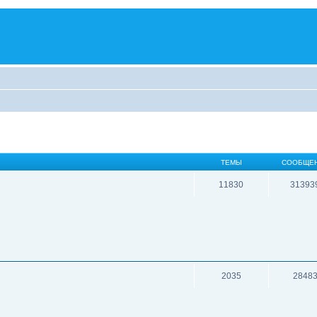
ТЕМЫ
СООБЩЕ
11830
31393
2035
2848