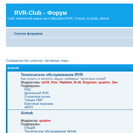
RVR-Club - Форум
Сайт любителей марок авто Mitsubishi RVR, Chariot, Grandis, Airtrek
Список форумов
Сообщения без ответов
•
Активные темы
ФОРУМ
Техническое обслуживание RVR
Как холить и лелеять наших любимых "железных коней"
Модераторы:
ezh9
,
Vivo
,
Vladimir_N-sk
,
Engineer
,
quattro
,
Sav
Подфорумы:
FAQ
Дизельный ЯVR
Очумелые ручки
Тюнинг РВР
Бортовые журналы
АКПП
Airtrek
Модератор:
quattro
Подфорумы:
Общий
Техническое обслуживание Airtrek