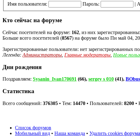
Имя пользователя:
Пароль:
|
А
Кто сейчас на форуме
Сейчас посетителей на форуме:
162
, из них зарегистрированных
Больше всего посетителей (
8567
) на форуме было Пн май 04, 20
Зарегистрированные пользователи: нет зарегистрированных по
Легенда:
Администраторы
,
Главные модераторы
,
Новые поль
Дни рождения
Поздравляем:
Sysanin_Ivan170691
(66),
sergey s 010
(41),
BObu
Статистика
Всего сообщений:
376305
• Тем:
14470
• Пользователей:
8200
• 
Список форумов
Мобильный вид
•
Наша команда
•
Удалить cookies форума