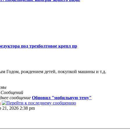
едуктора под трехболтовое крепл пр
ым Годом, рождением детей, покупкой машины и т.д.
емы
8
Сообщений
днее сообщение
Обновил "мобильную тему"
n
р 21, 2026 2:38 pm