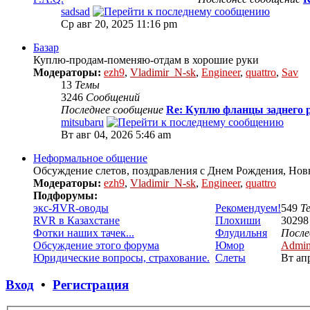
sadsad
Ср авг 20, 2025 11:16 pm
Базар
Куплю-продам-поменяю-отдам в хорошие руки
Модераторы:
ezh9
,
Vladimir_N-sk
,
Engineer
,
quattro
,
Sav
13
Темы
3246
Сообщений
Последнее сообщение
Re: Куплю фланцы заднего р
mitsubaru
Вт авг 04, 2026 5:46 am
Неформальное общение
Обсуждение слетов, поздравления с Днем Рождения, Нов
Модераторы:
ezh9
,
Vladimir_N-sk
,
Engineer
,
quattro
Подфорумы:
экс-ЯVR-оводы
Рекомендуем!
549
Т
RVR в Казахстане
Плохиши
3029
Фотки наших тачек...
Флудильня
После
Обсуждение этого форума
Юмор
Admi
Юридические вопросы, страхование.
Слеты
Вт ап
Вход
•
Регистрация