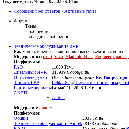
Текущее время: Чт авг 06, 2026 9:14 am
Сообщения без ответов
•
Активные темы
Форум
Темы
Сообщений
Последнее сообщение
Техническое обслуживание RVR
Как холить и лелеять наших любимых "железных коней"
Модераторы:
ezh9
,
Vivo
,
Vladimir_N-sk
,
Engineer
,
quattro
,
Подфорумы:
FAQ
11830
Темы
Дизельный ЯVR
313939
Сообщений
Очумелые ручки
Последнее сообщение
Re: Вопрос про 
Тюнинг РВР
Lelik-182
Бортовые журналы
Вс май 10, 2026 12:16 am
АКПП
Airtrek
Модератор:
quattro
Подфорумы:
Общий
2035
Темы
Техническое обслуживание Airtrek
28483
Сообщений
F.A.Q.
Последнее сообщение
R