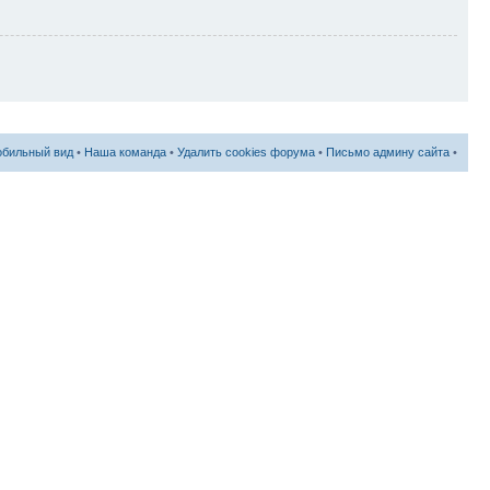
бильный вид
•
Наша команда
•
Удалить cookies форума
•
Письмо админу сайта
•