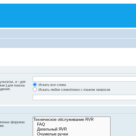
ультатах, и
-
для
Искать все слова
олом
|
для поиска
адения.
Искать любое слово/поиск с языком запросов
оженных форумах
же.