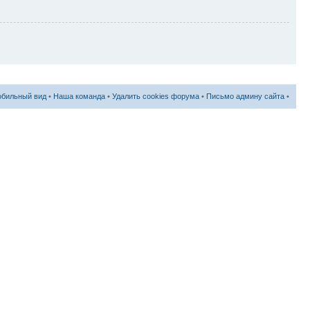
бильный вид
•
Наша команда
•
Удалить cookies форума
•
Письмо админу сайта
•