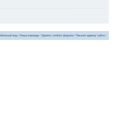
бильный вид
•
Наша команда
•
Удалить cookies форума
•
Письмо админу сайта
•