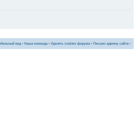
бильный вид
•
Наша команда
•
Удалить cookies форума
•
Письмо админу сайта
•