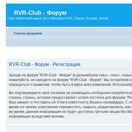
RVR-Club - Форум
Сайт любителей марок авто Mitsubishi RVR, Chariot, Grandis, Airtrek
Список форумов
RVR-Club - Форум - Регистрация
Заходя на форум “RVR-Club - Форум” (в дальнейшем «мы», «нас», «наш», 
пожалуйста, не заходите на форум “RVR-Club - Форум”. Мы оставляем з
обращаться к правилам, чтобы быть в курсе всех изменений. Использо
Вы подтверждаете своё согласие не размещать сообщения оскорбительн
страны, страны, которая предоставляет услуги хостинга для форума “
Ваш аккаунт и поставить об этом в известность Вашего провайдера. С э
время по своему усмотрению переместить, закрыть, редактировать, или 
же время, данная информация не будет доступна третьим лицам без Ваше
информации вследствие взлома.