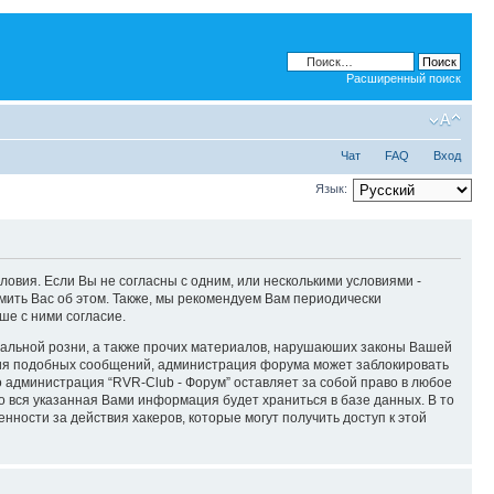
Расширенный поиск
Чат
FAQ
Вход
Язык:
словия. Если Вы не согласны с одним, или несколькими условиями -
мить Вас об этом. Также, мы рекомендуем Вам периодически
ше с ними согласие.
ональной розни, а также прочих материалов, нарушаюших законы Вашей
ения подобных сообщений, администрация форума может заблокировать
о администрация “RVR-Club - Форум” оставляет за собой право в любое
то вся указанная Вами информация будет храниться в базе данных. В то
нности за действия хакеров, которые могут получить доступ к этой