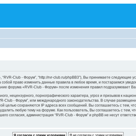
“RVR-Club - Форум”, “http://rvr-club.ru/phpBB3”), Вы принимаете следующие у
а собой право изменить данные правила в любое время, и постараемся уведо
вание форума «RVR-Club - Форум» после изменения правил подразумевает Ва
ого, нецензурного, порнографического характера, угроз и призывов к наци
RVR-Club - Форум”, или международного законодательства. В случае размещ
той целью сохраняются IP адреса всех сообщений. Вы соглашаетесь с тем, чт
удалить любую тему на форуме. Как пользователь, Вы соглашаетесь с тем, ч
го согласия, администрация “RVR-Club - Форум” и phpBB не несут ответстве