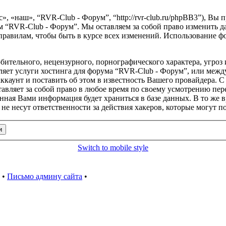
, «наш», “RVR-Club - Форум”, “http://rvr-club.ru/phpBB3”), Вы
м “RVR-Club - Форум”. Мы оставляем за собой право изменить д
правилам, чтобы быть в курсе всех изменений. Использование 
бительного, нецензурного, порнографического характера, угроз 
яет услуги хостинга для форума “RVR-Club - Форум”, или межд
каунт и поставить об этом в известность Вашего провайдера. С 
тавляет за собой право в любое время по своему усмотрению пере
занная Вами информация будет храниться в базе данных. В то же 
е несут ответственности за действия хакеров, которые могут п
Switch to mobile style
•
Письмо админу сайта
•