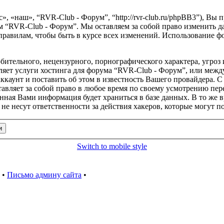
, «наш», “RVR-Club - Форум”, “http://rvr-club.ru/phpBB3”), Вы
м “RVR-Club - Форум”. Мы оставляем за собой право изменить д
правилам, чтобы быть в курсе всех изменений. Использование 
бительного, нецензурного, порнографического характера, угроз 
яет услуги хостинга для форума “RVR-Club - Форум”, или межд
каунт и поставить об этом в известность Вашего провайдера. С 
тавляет за собой право в любое время по своему усмотрению пере
занная Вами информация будет храниться в базе данных. В то же 
е несут ответственности за действия хакеров, которые могут п
Switch to mobile style
•
Письмо админу сайта
•