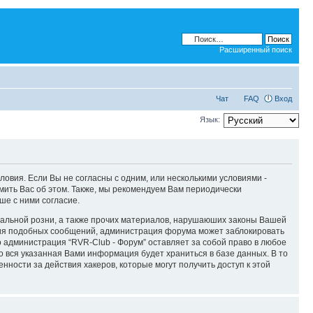
Расширенный поиск
Чат
FAQ
Вход
Язык:
словия. Если Вы не согласны с одним, или несколькими условиями -
мить Вас об этом. Также, мы рекомендуем Вам периодически
ше с ними согласие.
ональной розни, а также прочих материалов, нарушаюших законы Вашей
ения подобных сообщений, администрация форума может заблокировать
о администрация “RVR-Club - Форум” оставляет за собой право в любое
то вся указанная Вами информация будет храниться в базе данных. В то
нности за действия хакеров, которые могут получить доступ к этой