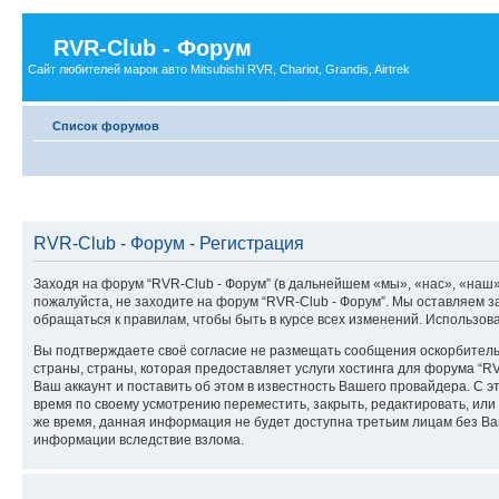
RVR-Club - Форум
Сайт любителей марок авто Mitsubishi RVR, Chariot, Grandis, Airtrek
Список форумов
RVR-Club - Форум - Регистрация
Заходя на форум “RVR-Club - Форум” (в дальнейшем «мы», «нас», «наш», 
пожалуйста, не заходите на форум “RVR-Club - Форум”. Мы оставляем з
обращаться к правилам, чтобы быть в курсе всех изменений. Использо
Вы подтверждаете своё согласие не размещать сообщения оскорбительн
страны, страны, которая предоставляет услуги хостинга для форума “
Ваш аккаунт и поставить об этом в известность Вашего провайдера. С э
время по своему усмотрению переместить, закрыть, редактировать, или 
же время, данная информация не будет доступна третьим лицам без Ваше
информации вследствие взлома.