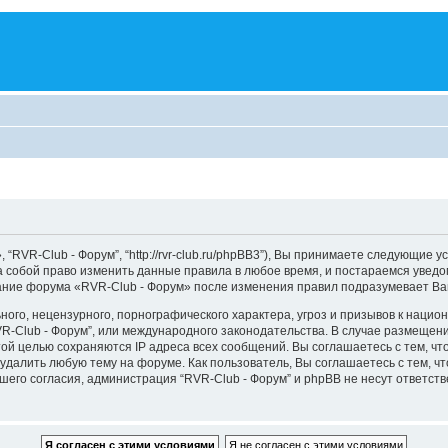
“RVR-Club - Форум”, “http://rvr-club.ru/phpBB3”), Вы принимаете следующие у
а собой право изменить данные правила в любое время, и постараемся уведо
вание форума «RVR-Club - Форум» после изменения правил подразумевает Ва
ого, нецензурного, порнографического характера, угроз и призывов к наци
RVR-Club - Форум”, или международного законодательства. В случае размещ
той целью сохраняются IP адреса всех сообщений. Вы соглашаетесь с тем, чт
удалить любую тему на форуме. Как пользователь, Вы соглашаетесь с тем, ч
го согласия, администрация “RVR-Club - Форум” и phpBB не несут ответстве