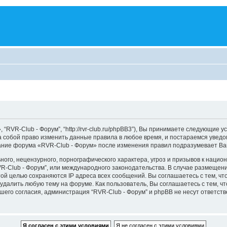
“RVR-Club - Форум”, “http://rvr-club.ru/phpBB3”), Вы принимаете следующие у
а собой право изменить данные правила в любое время, и постараемся уведо
вание форума «RVR-Club - Форум» после изменения правил подразумевает Ва
ого, нецензурного, порнографического характера, угроз и призывов к наци
RVR-Club - Форум”, или международного законодательства. В случае размещ
той целью сохраняются IP адреса всех сообщений. Вы соглашаетесь с тем, чт
удалить любую тему на форуме. Как пользователь, Вы соглашаетесь с тем, ч
го согласия, администрация “RVR-Club - Форум” и phpBB не несут ответстве