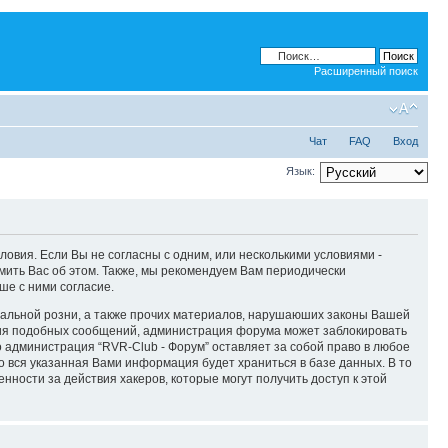
Расширенный поиск
Чат
FAQ
Вход
Язык:
словия. Если Вы не согласны с одним, или несколькими условиями -
мить Вас об этом. Также, мы рекомендуем Вам периодически
ше с ними согласие.
ональной розни, а также прочих материалов, нарушаюших законы Вашей
ения подобных сообщений, администрация форума может заблокировать
о администрация “RVR-Club - Форум” оставляет за собой право в любое
то вся указанная Вами информация будет храниться в базе данных. В то
нности за действия хакеров, которые могут получить доступ к этой