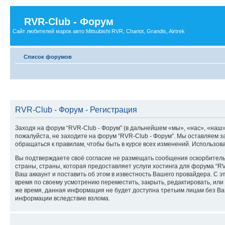
RVR-Club - Форум
Сайт любителей марок авто Mitsubishi RVR, Chariot, Grandis, Airtrek
Список форумов
RVR-Club - Форум - Регистрация
Заходя на форум “RVR-Club - Форум” (в дальнейшем «мы», «нас», «наш», 
пожалуйста, не заходите на форум “RVR-Club - Форум”. Мы оставляем з
обращаться к правилам, чтобы быть в курсе всех изменений. Использо
Вы подтверждаете своё согласие не размещать сообщения оскорбительн
страны, страны, которая предоставляет услуги хостинга для форума “
Ваш аккаунт и поставить об этом в известность Вашего провайдера. С э
время по своему усмотрению переместить, закрыть, редактировать, или 
же время, данная информация не будет доступна третьим лицам без Ваше
информации вследствие взлома.