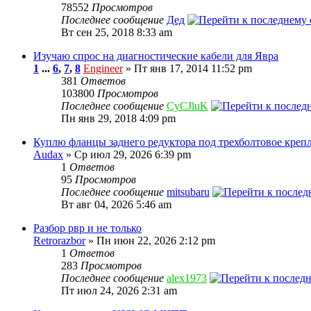
78552
Просмотров
Последнее сообщение
Дед
Вт сен 25, 2018 8:33 am
Изучаю спрос на диагностические кабели для Явра
1
...
6
,
7
,
8
Engineer
» Пт янв 17, 2014 11:52 pm
381
Ответов
103800
Просмотров
Последнее сообщение
CyCJluK
Пн янв 29, 2018 4:09 pm
Куплю фланцы заднего редуктора под трехболтовое крепл
Audax
» Ср июл 29, 2026 6:39 pm
1
Ответов
95
Просмотров
Последнее сообщение
mitsubaru
Вт авг 04, 2026 5:46 am
Разбор рвр и не только
Retrorazbor
» Пн июн 22, 2026 2:12 pm
1
Ответов
283
Просмотров
Последнее сообщение
alex1973
Пт июл 24, 2026 2:31 am