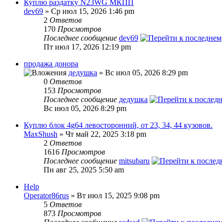
Куплю раздатку N23WG МКПП
dev69
» Ср июл 15, 2026 1:46 pm
2
Ответов
170
Просмотров
Последнее сообщение
dev69
Пт июл 17, 2026 12:19 pm
продажа донора
дедушка
» Вс июл 05, 2026 8:29 pm
0
Ответов
153
Просмотров
Последнее сообщение
дедушка
Вс июл 05, 2026 8:29 pm
Куплю блок 4g64 левосторонний, от 23, 34, 44 кузовов.
MaxShush
» Чт май 22, 2025 3:18 pm
2
Ответов
1616
Просмотров
Последнее сообщение
mitsubaru
Пн авг 25, 2025 5:50 am
Help
Operator86rus
» Вт июл 15, 2025 9:08 pm
5
Ответов
873
Просмотров