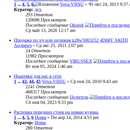
1
...
4
,
5
,
6
Vova-VHSU
» Чт окт 24, 2013 9:37
Куратор:
дух
293
Ответов
120698
Просмотров
Последнее сообщение
Okorok
Ср май 13, 2026 12:17 am
Продажа по з/ч или целиком n28w5003252 4D68T АКПП
Андреич
» Ср авг 25, 2021 2:07 pm
24
Ответов
11982
Просмотров
Последнее сообщение
ViRUSSEX
Вт ноя 05, 2024 1:46 am
Ништяки для нас в сети
1
...
43
,
44
,
45
Vova-VHSU
» Ср ноя 24, 2010 9:43 am
2241
Ответов
468317
Просмотров
Последнее сообщение
Целитель
Сб ноя 04, 2023 9:33 pm
Распорка передних стоек на новые кузова.
1
...
4
,
5
,
6
Homa
» Пн апр 14, 2014 4:53 pm
Куратор:
Homa
280
Ответов