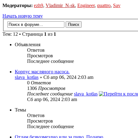
Модераторы:
ezh9
,
Vladimir_N-sk
,
Engineer
,
quattro
,
Sav
Начать новую тему
Тем: 12 • Страница
1
из
1
Объявления
Ответов
Просмотров
Последнее сообщение
Корпус масляного насоса.
slava_kotlas
» Сб апр 06, 2024 2:03 am
0
Ответов
1306
Просмотров
Последнее сообщение
slava_kotlas
Сб апр 06, 2024 2:03 am
Темы
Ответов
Просмотров
Последнее сообщение
Отдам безвозмездно или за пиво. Подарю.