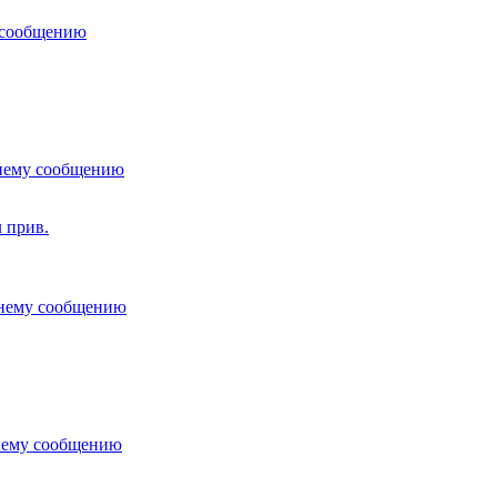
 прив.